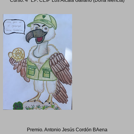
Curso: 4º EP. CEIP Los Alcalá Galiano (Doña Mencía)
Premio. Antonio Jesús Cordón BAena