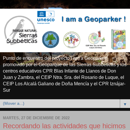
Punto de encuentro del proyecto I am a Geoparker!
promovido por el Geoparque de las Sierras Subbéticas y los
centros educativos CPR Blas Infante de Llanos de Don
Juan y Zambra, el CEIP Ntra. Sra. del Rosario de Luque, el
CEIP Los Alcalá Galiano de Doña Mencía y el CPR Iznájar-
Sur
▼
MARTES, 27 DE DICIEMBRE DE 2022
Recordando las actividades que hicimos